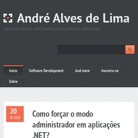
André Alves de Lima
TALKING ABOUT SOFTWARE DEVELOPMENT AND MORE…
Início
Software Development
And more
Inscreva-se
Sobre
20
Como forçar o modo
06 2018
administrador em aplicações
.NET?