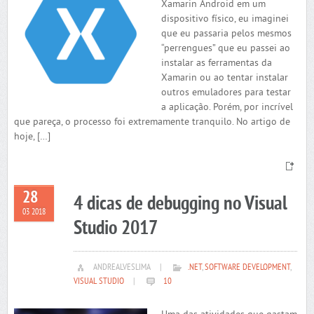
Xamarin Android em um
dispositivo físico, eu imaginei
que eu passaria pelos mesmos
“perrengues” que eu passei ao
instalar as ferramentas da
Xamarin ou ao tentar instalar
outros emuladores para testar
a aplicação. Porém, por incrível
que pareça, o processo foi extremamente tranquilo. No artigo de
hoje, […]
28
4 dicas de debugging no Visual
03 2018
Studio 2017
ANDREALVESLIMA
|
.NET
,
SOFTWARE DEVELOPMENT
,
VISUAL STUDIO
|
10