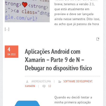
breve, teremos a versão 2.1,
que está atualmente em
preview e deve ser lançada
ainda nesse semestre. Dito isso,
eu acho que já passou da hora
[…]
4
Aplicações Android com
04 2018
Xamarin – Parte 9 de N –
Debugar no dispositivo físico
ANDREALVESLIMA
|
SOFTWARE DEVELOPMENT
,
XAMARIN
|
12
Quando eu decidi testar a
minha primeira aplicação