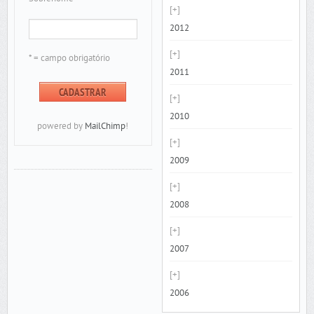
2012
* = campo obrigatório
2011
2010
powered by
MailChimp
!
2009
2008
2007
2006