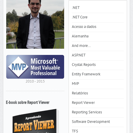
.NET
.NET Core
Acesso a dados
Alemanha
And more…
ASP.NET
Crystal Reports
Entity Framework
2010 - 2015
MVP
Relatórios
E-book sobre Report Viewer
Report Viewer
Reporting Services
Software Development
TFS