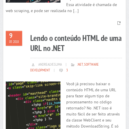
Essa atividade é chamada de
web scraping, e pode ser realizada no […]
9
Lendo o conteúdo HTML de uma
05 2018
URL no .NET
ANDREALVESLIMA
|
.NET
,
SOFTWARE
DEVELOPMENT
|
3
Você já precisou baixar o
conteúdo HTML de uma URL
para fazer algum tipo de
processamento no código
retornado? No .NET isso é
muito fácil de ser feito através
da classe WebClient e seu
método DownloadString. É só