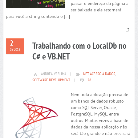
passar o endereço da página a
ser baixada e ele retornará
para você a string contendo o […]
2
Trabalhando com o LocalDb no
05 2018
C# e VB.NET
ANDREALVESLIMA
|
.NET
,
ACESSO A DADOS
,
SOFTWARE DEVELOPMENT
|
26
Nem toda aplicação precisa de
um banco de dados robusto
como SQL Server, Oracle,
PostgreSQL, MySQL, entre
outros. Muitas vezes a base de
dados da nossa aplicação não
será tão grande e não precisará