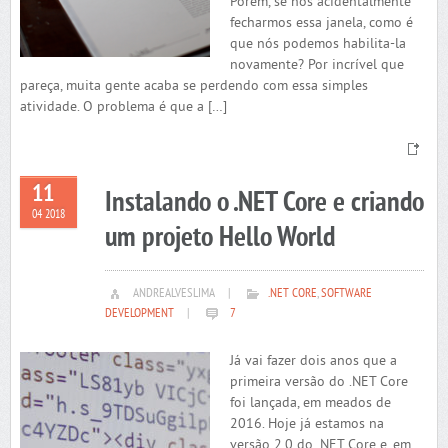
Porém, se nós acidentalmente
fecharmos essa janela, como é
que nós podemos habilita-la
novamente? Por incrível que
pareça, muita gente acaba se perdendo com essa simples
atividade. O problema é que a […]
11
Instalando o .NET Core e criando
04 2018
um projeto Hello World
ANDREALVESLIMA
|
.NET CORE
,
SOFTWARE
DEVELOPMENT
|
7
Já vai fazer dois anos que a
primeira versão do .NET Core
foi lançada, em meados de
2016. Hoje já estamos na
versão 2.0 do .NET Core e, em